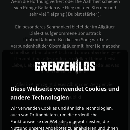
Wenn die Hoffnung verliert oder Die Wahrheit schieben
sich Ruhige Balladen wie Flieg mit den Sternen und
sehr viel Tiefgang ( Du bist stärker ).
Ein besonderes Schmankerl bietet der im Allgäuer
Dialekt aufgenommene Bonustrack
I fühl mi Dahoim . Bei diesem Song wird die
Verbundenheit der Oberallgäuer mit ihrer Heimat sehr
schnell sichtbar, ohne Kitsch und ohne dabei die eigene
Herkunft über alles andere zu stellen. Heimat heißt
Liebe, Liebe zu den Menschen, zur Natur und alles was
einen Glücklich macht.
Alles in Allem zeigt dieses Album den Weg der vier
Diese Webseite verwendet Cookies und
Jungs: Raus aus der Provinz und rein in die Hallen
andere Technologien
dieser Republik!
Wir verwenden Cookies und ähnliche Technologien,
auch von Drittanbietern, um die ordentliche
Funktionsweise der Website zu gewährleisten, die
STREAMING
Nutzung unseres Angebotes zu analysieren und Ihnen