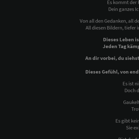
Es kommt der P
Dein ganzes Ich
Von all den Gedanken, all 
All diesen Bildern, tiefer 
Dieses Leben is
Jeden Tag kämpf
An dir vorbei, du siehst
Dieses Gefühl, von end
Es ist n
Doch d
Gaukelt
Tro
Es gibt ke
Sie ex