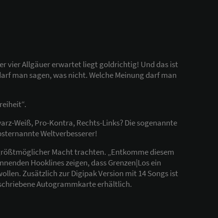
vier Allgäuer erwartet liegt goldrichtig! Und das ist
as darf man sagen, was nicht. Welche Meinung darf man
eiheit“.
hwarz-Weiß, Pro-Kontra, Rechts-Links? Die sogenannte
bsternannte Weltverbesserer!
r größtmöglicher Macht trachten. „Entkomme diesem
rennenden Hooklines zeigen, dass Grenzen|Los ein
ollen. Zusätzlich zur Digipak Version mit 14 Songs ist
rschriebene Autogrammkarte erhältlich.