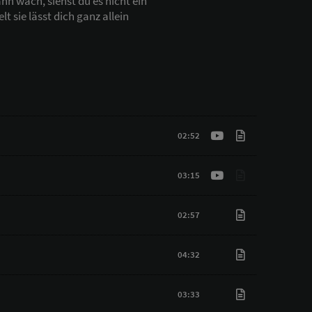
ann wach, siehst du es nicht ein
lt sie lässt dich ganz allein
02:52
03:15
02:57
04:32
03:33