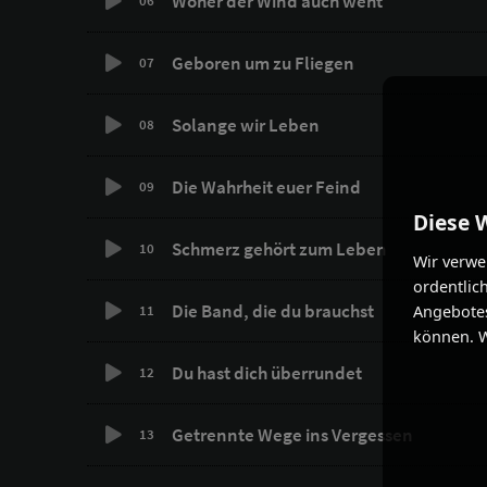
Woher der Wind auch weht
06
Geboren um zu Fliegen
07
Solange wir Leben
08
Die Wahrheit euer Feind
09
Diese 
Schmerz gehört zum Leben
10
Wir verwe
ordentlic
Die Band, die du brauchst
Angebotes
11
können. W
Du hast dich überrundet
12
Getrennte Wege ins Vergessen
13