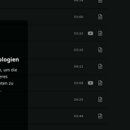
04:14
03:06
03:22
03:10
ologien
04:11
n, um die
eres
eten zu
03:08
.
04:29
03:44