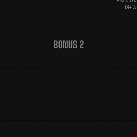
Bist du d
Die We
BONUS 2