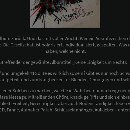
um zurück. Und das mit voller Wucht! Wer ein Ausrufezeichen der 
. Die Gesellschaft ist polarisiert, individualisiert, gespalten. W
haben, welche nicht.
treffender der gewählte Albumtitel „Keine Einigkeit um Recht&Fr
“ und umgekehrt! Sollte es wirklich so sein? Gibt es nur noch Sc
rd aufgeteilt und zum Fangbecken für Blender, Demagogen und sel
er jener Solchen zu machen, welche in Wahrheit nur nach eigene
 klare Message. Mitreißenden Chöre, knackige Riffs und sich einb
chkeit, Freiheit, Gerechtigkeit aber auch Bodenständigkeit leben w
 CD, Fahne, Aufnäher Patch, Schlüsselanhänger, Aufkleber + unte