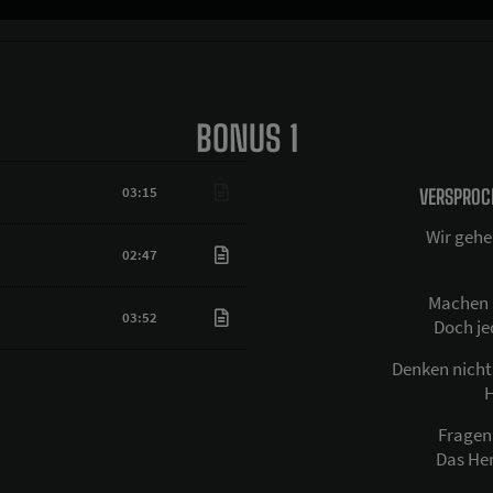
BONUS 1
03:15
VERSPROCH
Wir gehe
02:47
Machen 
03:52
Doch je
Denken nicht
H
Fragen
Das Her