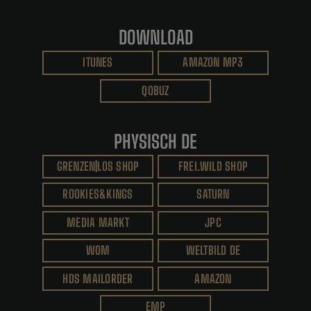
DOWNLOAD
ITUNES
AMAZON MP3
QOBUZ
PHYSISCH DE
GRENZEN|LOS SHOP
FREI.WILD SHOP
ROOKIES&KINGS
SATURN
MEDIA MARKT
JPC
WOM
WELTBILD DE
HDS MAILORDER
AMAZON
EMP