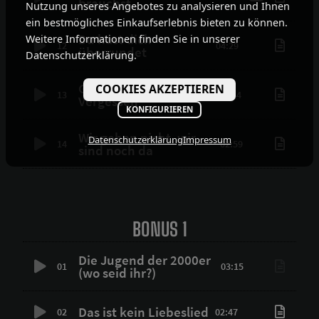
brauchst
Nutzung unseres Angebotes zu analysieren und Ihnen
ein bestmögliches Einkaufserlebnis bieten zu können.
Du hast dich
Weitere Informationen finden Sie in unserer
12
04:29
überrundet
Datenschutzerklärung.
Getrennte Wege ins
COOKIES AKZEPTIEREN
13
03:44
Vergessen
KONFIGURIEREN
Wir gehen nicht, wir
Datenschutzerklärung
Impressum
14
02:59
sind noch da
BONUS 1
Die Jugend der 2000er
01
03:15
(wo seid ihr?)
Das ist kein Liebeslied
02
02:47