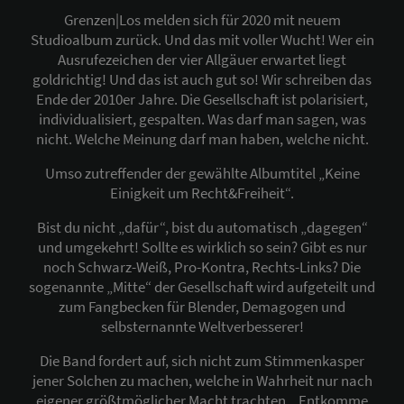
Grenzen|Los melden sich für 2020 mit neuem
Studioalbum zurück. Und das mit voller Wucht! Wer ein
Ausrufezeichen der vier Allgäuer erwartet liegt
goldrichtig! Und das ist auch gut so! Wir schreiben das
Ende der 2010er Jahre. Die Gesellschaft ist polarisiert,
individualisiert, gespalten. Was darf man sagen, was
nicht. Welche Meinung darf man haben, welche nicht.
Umso zutreffender der gewählte Albumtitel „Keine
Einigkeit um Recht&Freiheit“.
Bist du nicht „dafür“, bist du automatisch „dagegen“
und umgekehrt! Sollte es wirklich so sein? Gibt es nur
noch Schwarz-Weiß, Pro-Kontra, Rechts-Links? Die
sogenannte „Mitte“ der Gesellschaft wird aufgeteilt und
zum Fangbecken für Blender, Demagogen und
selbsternannte Weltverbesserer!
Die Band fordert auf, sich nicht zum Stimmenkasper
jener Solchen zu machen, welche in Wahrheit nur nach
eigener größtmöglicher Macht trachten. „Entkomme