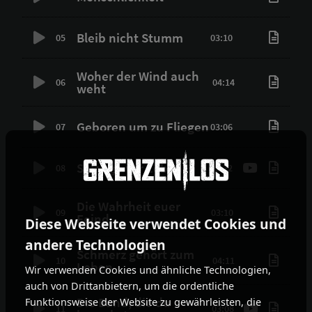
Bleib nicht Stumm
05
03:10
Woher der Wind auch
06
04:14
weht
Geboren um zu Fliegen
07
03:06
Solange wir Leben
08
03:22
Die Wahrheit euer
09
03:10
Feind
Diese Webseite verwendet Cookies und
andere Technologien
Schmerz gehört zum
10
04:11
Leben
Wir verwenden Cookies und ähnliche Technologien,
auch von Drittanbietern, um die ordentliche
Die Band, die du
Funktionsweise der Website zu gewährleisten, die
11
03:08