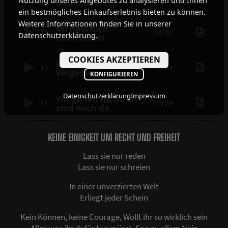
Nutzung unseres Angebotes zu analysieren und Ihnen
brauchst
ein bestmögliches Einkaufserlebnis bieten zu können.
Weitere Informationen finden Sie in unserer
Du hast dich
12
04:29
Datenschutzerklärung.
überrundet
COOKIES AKZEPTIEREN
Getrennte Wege ins
13
03:44
Vergessen
KONFIGURIEREN
Datenschutzerklärung
Impressum
Wir gehen nicht, wir
14
02:59
sind noch da
KEINE EINIGKEIT UM RECHT UND FREIHEIT
Lass sie nur reden
Lass sie nur schreien
In einer unverzierten Welt
Erliegt jeder Schein
Kein Können, keine Courage, Wollt ihr so wirklich sein
Alles was ihr dafür tun müsst, Sag zu allem Nein