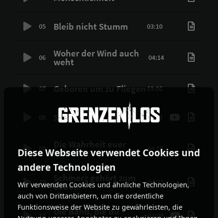
Bleib nicht Stumm
05
03:10
Woher der Wind auch
06
04:14
weht
Geboren um zu Fliegen
07
03:06
Solange wir Leben
08
03:22
Die Wahrheit euer
09
03:10
Diese Webseite verwendet Cookies und
Feind
andere Technologien
Schmerz gehört zum
10
04:11
Wir verwenden Cookies und ähnliche Technologien,
Leben
auch von Drittanbietern, um die ordentliche
Funktionsweise der Website zu gewährleisten, die
Die Band, die du
11
03:08