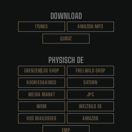
DOWNLOAD
ITUNES
AMAZON MP3
QOBUZ
PHYSISCH DE
GRENZEN|LOS SHOP
FREI.WILD SHOP
ROOKIES&KINGS
SATURN
MEDIA MARKT
JPC
WOM
WELTBILD DE
HDS MAILORDER
AMAZON
EMP