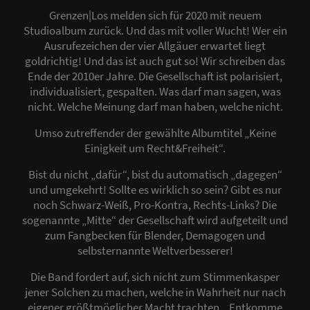
Grenzen|Los melden sich für 2020 mit neuem
Studioalbum zurück. Und das mit voller Wucht! Wer ein
Ausrufezeichen der vier Allgäuer erwartet liegt
goldrichtig! Und das ist auch gut so! Wir schreiben das
Ende der 2010er Jahre. Die Gesellschaft ist polarisiert,
individualisiert, gespalten. Was darf man sagen, was
nicht. Welche Meinung darf man haben, welche nicht.
Umso zutreffender der gewählte Albumtitel „Keine
Einigkeit um Recht&Freiheit“.
Bist du nicht „dafür“, bist du automatisch „dagegen“
und umgekehrt! Sollte es wirklich so sein? Gibt es nur
noch Schwarz-Weiß, Pro-Kontra, Rechts-Links? Die
sogenannte „Mitte“ der Gesellschaft wird aufgeteilt und
zum Fangbecken für Blender, Demagogen und
selbsternannte Weltverbesserer!
Die Band fordert auf, sich nicht zum Stimmenkasper
jener Solchen zu machen, welche in Wahrheit nur nach
eigener größtmöglicher Macht trachten. „Entkomme