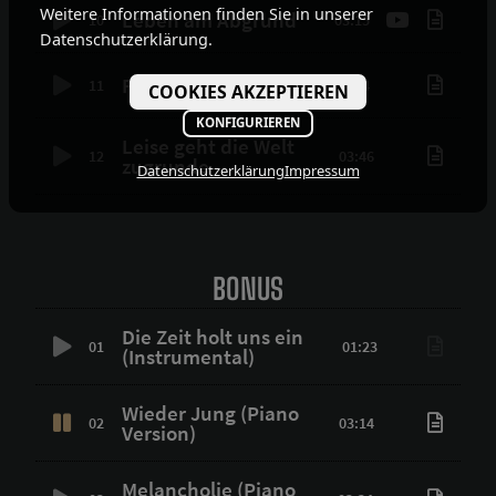
Weitere Informationen finden Sie in unserer
Leben am Abgrund
10
03:15
Datenschutzerklärung.
Für Immer
11
03:44
COOKIES AKZEPTIEREN
KONFIGURIEREN
Leise geht die Welt
12
03:46
zugrunde
Datenschutzerklärung
Impressum
BONUS
Die Zeit holt uns ein
01
01:23
(Instrumental)
Wieder Jung (Piano
02
03:14
Version)
Melancholie (Piano