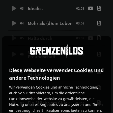
Idealist
03
02:53
Mehr als (d)ein Leben
04
03:08
Halte durch
05
03:09
Glaube an
06
03:46
Freundschaft
Du hast nicht alles
Diese Webseite verwendet Cookies und
07
02:46
versucht
andere Technologien
Wir verwenden Cookies und ähnliche Technologien,
Die letzte Nacht
08
03:44
auch von Drittanbietern, um die ordentliche
Funktionsweise der Website zu gewährleisten, die
Ein Stück vom Glück
09
03:55
Nutzung unseres Angebotes zu analysieren und Ihnen
ein bestmögliches Einkaufserlebnis bieten zu können.