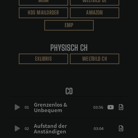
WOM
WELTBILD DE
HDS MAILORDER
AMAZON
EMP
PHYSISCH CH
EXLIBRIS
WELTBILD CH
CD
Grenzenlos &
01
03:56
Unbequem
Aufstand der
02
03:04
Anständigen