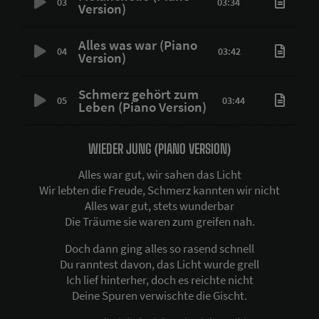
03
03:34
Version)
Alles was war (Piano
04
03:42
Version)
Schmerz gehört zum
05
03:44
Leben (Piano Version)
WIEDER JUNG (PIANO VERSION)
Alles war gut, wir sahen das Licht
Wir lebten die Freude, Schmerz kannten wir nicht
Alles war gut, stets wunderbar
Die Träume sie waren zum greifen nah.
Doch dann ging alles so rasend schnell
Du ranntest davon, das Licht wurde grell
Ich lief hinterher, doch es reichte nicht
Deine Spuren verwischte die Gischt.