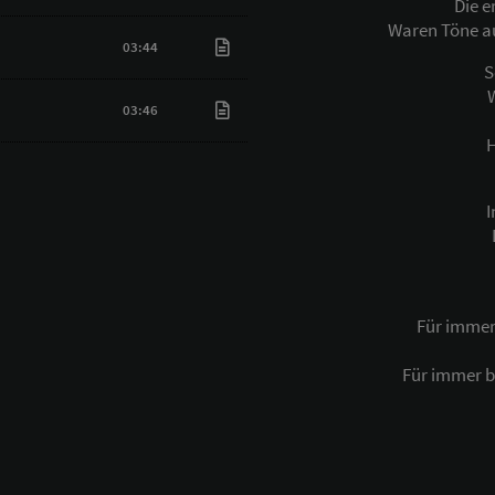
Die e
Waren Töne au
03:44
S
03:46
H
I
Für immer 
Für immer b