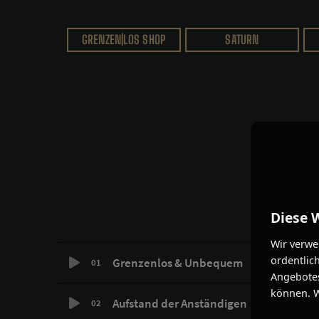
GRENZEN|LOS SHOP
SATURN
Diese 
Wir verwe
ordentlic
Grenzenlos & Unbequem
01
Angebotes
können. W
Aufstand der Anständigen
02