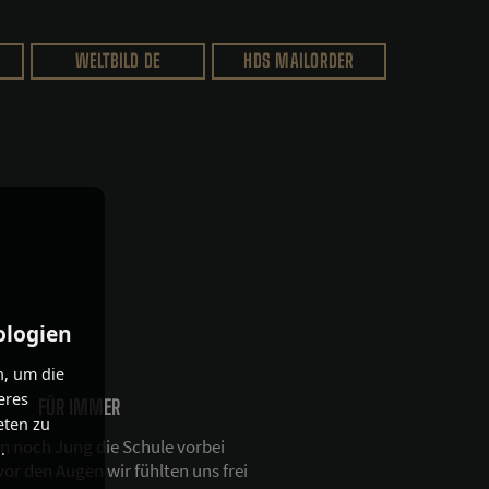
WELTBILD DE
HDS MAILORDER
ologien
n, um die
eres
FÜR IMMER
eten zu
n noch Jung die Schule vorbei
.
or den Augen wir fühlten uns frei