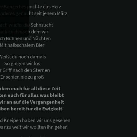
te Konzert es pochte das Herz
anderes gedacht seit jenem März
ach wuchs die Sehnsucht
ach euch nach dem wir
ch Bühnen und Nächten
Mit halbschalem Bier
Weißt du noch damals
So gingen wir los
r Griff nach den Sternen
Er schien nie zu groß
ken euch für all diese Zeit
en euch für alles was bleibt
ir an auf die Vergangenheit
iben bereit für die Ewigkeit
nd Kneipen haben wir uns gesehen
ar zu weit wir wollten ihn gehen