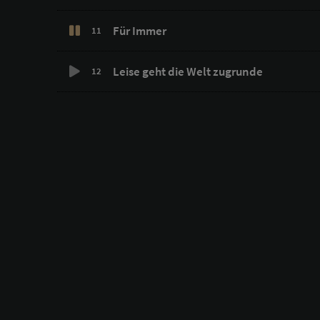
Für Immer
11
Leise geht die Welt zugrunde
12