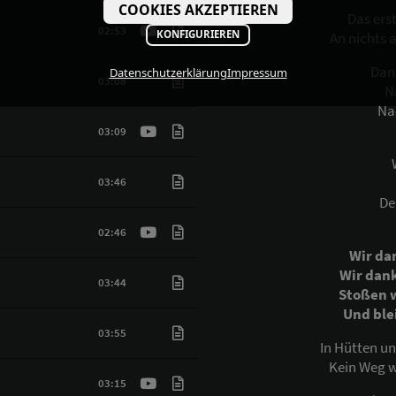
COOKIES AKZEPTIEREN
Das ers
02:53
KONFIGURIEREN
An nichts 
Dan
Datenschutzerklärung
Impressum
03:08
N
Na
03:09
03:46
De
02:46
Wir dan
Wir dank
03:44
Stoßen w
Und ble
03:55
In Hütten u
Kein Weg w
03:15