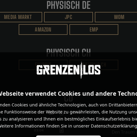
PHYSISCH DE
MEDIA MARKT
JPC
WOM
AMAZON
EMP
PHYSISCH CH
EXLIBRIS
WELTBILD CH
Webseite verwendet Cookies und andere Techn
CD
nden Cookies und ähnliche Technologien, auch von Drittanbieter
he Funktionsweise der Website zu gewährleisten, die Nutzung uns
03:56
 zu analysieren und Ihnen ein bestmögliches Einkaufserlebnis bi
Wir ware
eitere Informationen finden Sie in unserer Datenschutzerklärung
03:04
Den Traum v