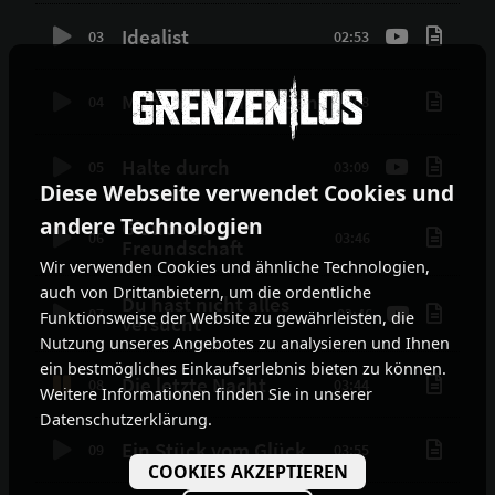
Idealist
03
02:53
Mehr als (d)ein Leben
04
03:08
Halte durch
05
03:09
Diese Webseite verwendet Cookies und
andere Technologien
Glaube an
06
03:46
Freundschaft
Wir verwenden Cookies und ähnliche Technologien,
auch von Drittanbietern, um die ordentliche
Du hast nicht alles
07
02:46
Funktionsweise der Website zu gewährleisten, die
versucht
Nutzung unseres Angebotes zu analysieren und Ihnen
ein bestmögliches Einkaufserlebnis bieten zu können.
Die letzte Nacht
08
03:44
Weitere Informationen finden Sie in unserer
Datenschutzerklärung.
Ein Stück vom Glück
09
03:55
COOKIES AKZEPTIEREN