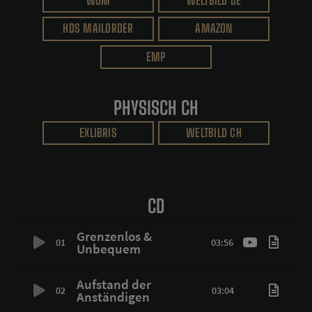
WOM
WELTBILD DE
HDS MAILORDER
AMAZON
EMP
PHYSISCH CH
EXLIBRIS
WELTBILD CH
CD
Grenzenlos &
01
03:56
Unbequem
Aufstand der
02
03:04
Anständigen