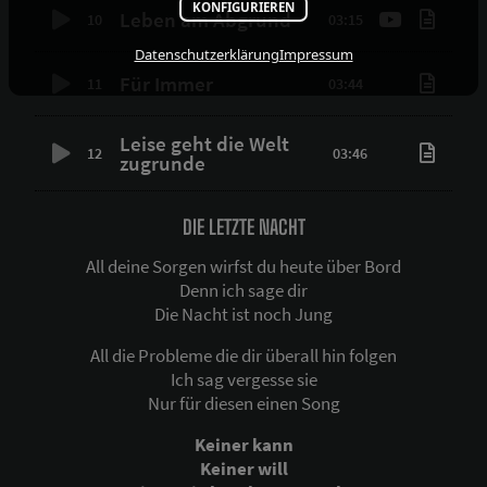
KONFIGURIEREN
Leben am Abgrund
10
03:15
Datenschutzerklärung
Impressum
Für Immer
11
03:44
Leise geht die Welt
12
03:46
zugrunde
DIE LETZTE NACHT
All deine Sorgen wirfst du heute über Bord
Denn ich sage dir
Die Nacht ist noch Jung
All die Probleme die dir überall hin folgen
Ich sag vergesse sie
Nur für diesen einen Song
Keiner kann
Keiner will