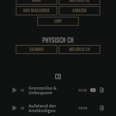
WOM
WELTBILD DE
HDS MAILORDER
AMAZON
EMP
PHYSISCH CH
EXLIBRIS
WELTBILD CH
CD
Grenzenlos &
01
03:56
Unbequem
Aufstand der
02
03:04
Anständigen