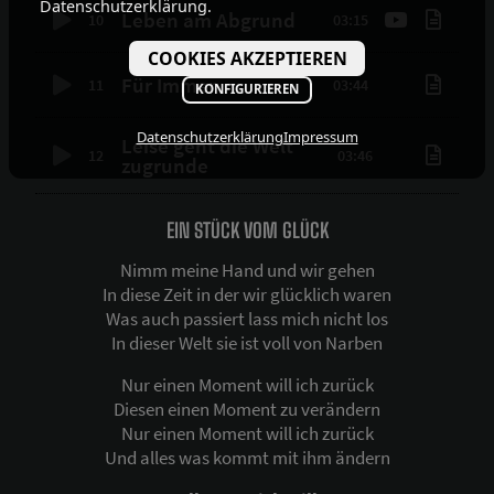
Datenschutzerklärung.
Leben am Abgrund
10
03:15
COOKIES AKZEPTIEREN
Für Immer
11
03:44
KONFIGURIEREN
Datenschutzerklärung
Impressum
Leise geht die Welt
12
03:46
zugrunde
EIN STÜCK VOM GLÜCK
Nimm meine Hand und wir gehen
In diese Zeit in der wir glücklich waren
Was auch passiert lass mich nicht los
In dieser Welt sie ist voll von Narben
Nur einen Moment will ich zurück
Diesen einen Moment zu verändern
Nur einen Moment will ich zurück
Und alles was kommt mit ihm ändern