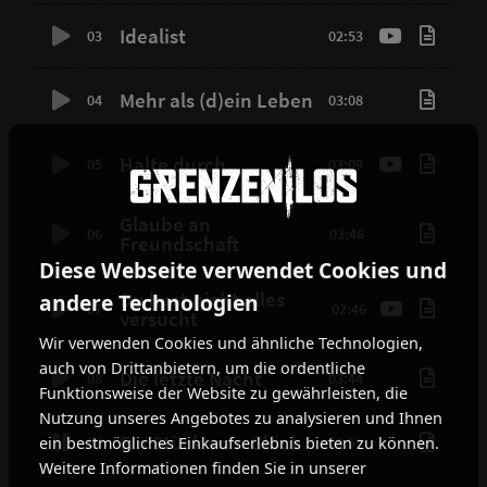
Idealist
03
02:53
Mehr als (d)ein Leben
04
03:08
Halte durch
05
03:09
Glaube an
06
03:46
Freundschaft
Diese Webseite verwendet Cookies und
Du hast nicht alles
andere Technologien
07
02:46
versucht
Wir verwenden Cookies und ähnliche Technologien,
auch von Drittanbietern, um die ordentliche
Die letzte Nacht
08
03:44
Funktionsweise der Website zu gewährleisten, die
Nutzung unseres Angebotes zu analysieren und Ihnen
Ein Stück vom Glück
ein bestmögliches Einkaufserlebnis bieten zu können.
09
03:55
Weitere Informationen finden Sie in unserer